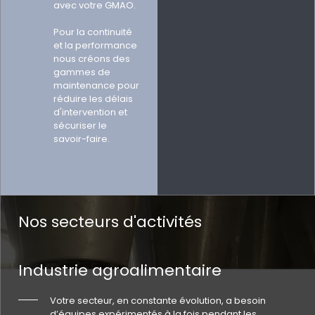
avec votre GMAO.
Pour la continuité
et la performance
nous créons des
gammes de
maintenance pour
réduire les délais
d'intervention et
sécuriser le
savoir-faire.
Nos secteurs d'activités
Industrie agroalimentaire
Votre secteur, en constante évolution, a besoin
d’équipes expérimentés à la fois pendant les