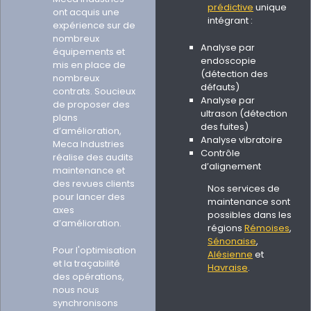
prédictive
unique
ont acquis une
intégrant :
expérience sur de
nombreux
Analyse par
équipements et
endoscopie
mis en place de
(détection des
nombreux
défauts)
contrats. Soucieux
Analyse par
de proposer des
ultrason (détection
plans
des fuites)
d’amélioration,
Analyse vibratoire
Meca Industries
Contrôle
réalise des audits
d’alignement
maintenance et
des revues clients
Nos services de
pour lancer des
maintenance sont
axes
possibles dans les
d’amélioration.
régions
Rémoises
,
Sénonaise
,
Pour l'optimisation
Alésienne
et
et la traçabilité
Havraise
.
des opérations,
nous nous
synchronisons