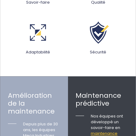
Savoir-faire
Qualité
Adaptabilité
Sécurité
Amélioration
Maintenance
de la
prédictive
maintenance
Nos équipes ont
développé un
Depuis plus de 30
savoir-faire en
ans, les équipes
maintenance
Meca Industries