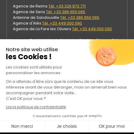
Agence de Reims
Tél. +33 326 873 771
Agence de Sens
Tél. +33 386 650 065
Antenne de Sandouville
Tél. +33 386 650 065
Agence d'Alès
Tél. +33 449 000 090
Agence de La Fare les Oliviers
Tél. +33 449 000 090
© 2026 |
Contact direct
|
Mentions légales
|
Site par DVI
Prod
Notre site web utilise
les Cookies !
Les cookies sont utilisés pour
personnaliser les annonces.
On a attendu d'être sûrs que le contenu de ce site vous
intéresse avant de vous déranger, mais on aimerait bien vous
accompagner pendant votre visite...
C'est OK pour vous ?
Lire la politique de confidentialité
Rejoignez Meca Industries sur les réseaux sociaux
Consentements certifiés par
Non merci
Je choisis
OK pour moi