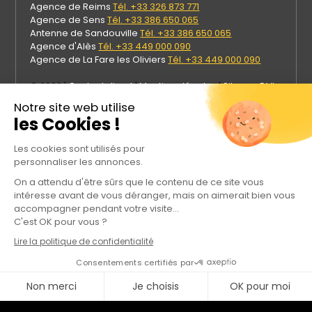
Agence de Reims
Tél. +33 326 873 771
Agence de Sens
Tél. +33 386 650 065
Antenne de Sandouville
Tél. +33 386 650 065
Agence d'Alès
Tél. +33 449 000 090
Agence de La Fare les Oliviers
Tél. +33 449 000 090
© 2026 |
Contact direct
|
Mentions légales
|
Site par DVI
Prod
Notre site web utilise
les Cookies !
Les cookies sont utilisés pour
personnaliser les annonces.
On a attendu d'être sûrs que le contenu de ce site vous
intéresse avant de vous déranger, mais on aimerait bien vous
accompagner pendant votre visite...
C'est OK pour vous ?
Lire la politique de confidentialité
Rejoignez Meca Industries sur les réseaux sociaux
Consentements certifiés par
Non merci
Je choisis
OK pour moi
Axeptio consent
Plateforme de Gestion du Consentement : Personnalisez vos Options