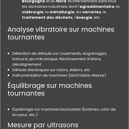
Bourgogne
et du
Nord
. Ils interviennent dans tous
les domaines industriels dont l'
agroalimentaire
, la
sidérurgie
, la
métallurgie
, les
verreries
, le
traitement des déchets
, l'
énergie
, etc.
Analyse vibratoire sur machines
tournantes
Détection de défauts sur roulements, engrenages,
balourd, jeu mécanique, fléchissement d’arbre,
désalignement.
Défauts électriques sur rotors, stators, etc.
Instrumentation de machines (dont faible vitesse)
Équilibrage sur machines
tournantes
Équilibrage sur machines tournantes (turbines, rotor de
broyeur, etc.)
Mesure par ultrasons