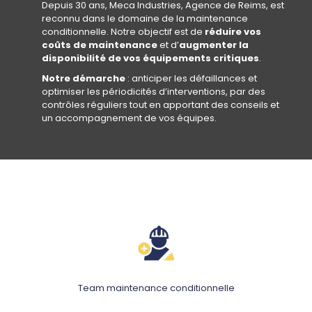
Depuis 30 ans, Meca Industries, Agence de Reims, est
reconnu dans le domaine de la maintenance
conditionnelle. Notre objectif est de
réduire vos
coûts de maintenance
et d’
augmenter la
disponibilité de vos équipements critiques
.
Notre démarche
: anticiper les défaillances et
optimiser les périodicités d’interventions, par des
contrôles réguliers tout en apportant des conseils et
un accompagnement de vos équipes.
Team maintenance conditionnelle