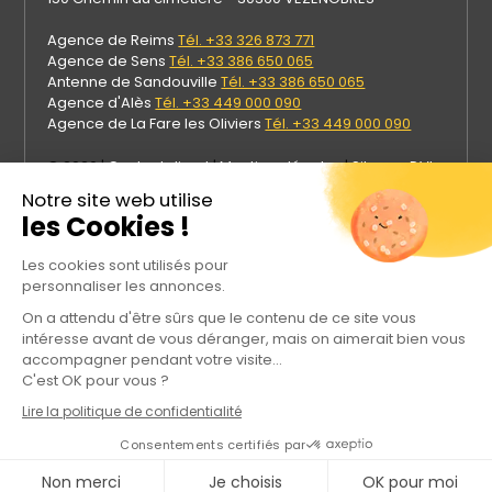
Agence de Reims
Tél. +33 326 873 771
Agence de Sens
Tél. +33 386 650 065
Antenne de Sandouville
Tél. +33 386 650 065
Agence d'Alès
Tél. +33 449 000 090
Agence de La Fare les Oliviers
Tél. +33 449 000 090
© 2026 |
Contact direct
|
Mentions légales
|
Site par DVI
Prod
Notre site web utilise
les Cookies !
Les cookies sont utilisés pour
personnaliser les annonces.
On a attendu d'être sûrs que le contenu de ce site vous
intéresse avant de vous déranger, mais on aimerait bien vous
accompagner pendant votre visite...
C'est OK pour vous ?
Lire la politique de confidentialité
Rejoignez Meca Industries sur les réseaux sociaux
Consentements certifiés par
Non merci
Je choisis
OK pour moi