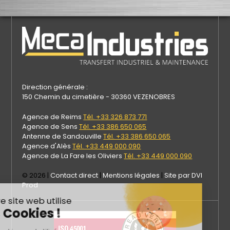
Direction générale :
150 Chemin du cimetière - 30360 VEZENOBRES
Agence de Reims
Tél. +33 326 873 771
Agence de Sens
Tél. +33 386 650 065
Antenne de Sandouville
Tél. +33 386 650 065
Agence d'Alès
Tél. +33 449 000 090
Agence de La Fare les Oliviers
Tél. +33 449 000 090
© 2026 |
Contact direct
|
Mentions légales
|
Site par DVI
Prod
Notre site web utilise
les Cookies !