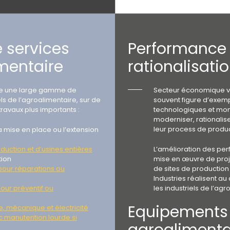
e services
Performance 
imentaire
rationalisati
se une large gamme de
Secteur économique vita
els de l’agroalimentaire, sur de
souvent figure d’exempl
ravaux plus importants :
technologiques et mond
moderniser, rationali
leur process de produ
a mise en place ou l’extension
oduction et d’usines entières
L’amélioration des pe
tion
mise en œuvre de proj
pour réparations ou
de sites de production
Industries réalisent 
our préventif ou
les industriels de l’agr
Equipements
, mécanique et électricité
 manutention lourde si
agroalimenta