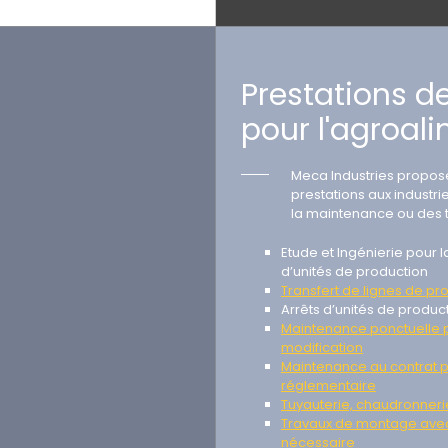
Prestations d
pour l'agroal
Meca Industries propo
prestations aux industri
la maintenance ou des t
Etude et Ingénierie pour l
d’unités de production
Transfert de lignes de pr
Arrêts d’unités de produc
Maintenance ponctuelle 
modification
Maintenance au contrat p
réglementaire
Tuyauterie, chaudronnerie
Travaux de montage avec
nécessaire