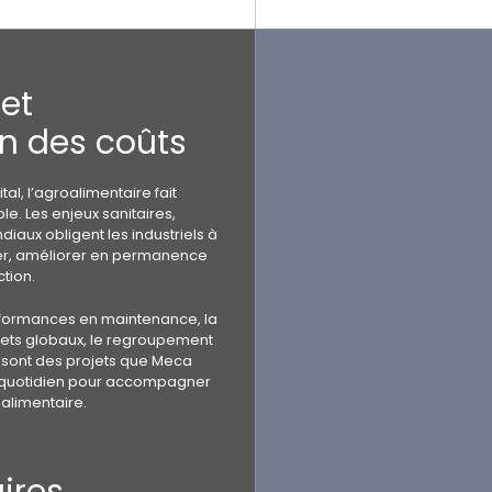
et
on des coûts
l, l’agroalimentaire fait
e. Les enjeux sanitaires,
iaux obligent les industriels à
ser, améliorer en permanence
ction.
rformances en maintenance, la
ets globaux, le regroupement
 sont des projets que Meca
au quotidien pour accompagner
oalimentaire.
ires