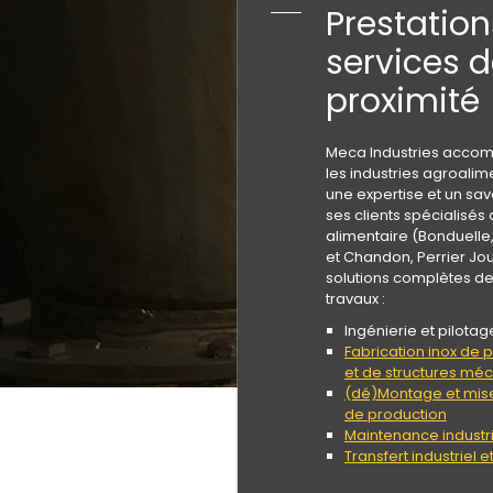
Prestation
services 
proximité
Meca Industries acco
les industries agroalim
une expertise et un sav
ses clients spécialisés
alimentaire (Bonduelle
et Chandon, Perrier Joue
solutions complètes d
travaux :
Ingénierie et pilotag
Fabrication inox de
et de structures m
(dé)Montage et mise
de production
Maintenance industri
Transfert industriel