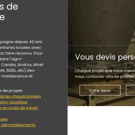
s de
de
mpagne depuis 40 ans
entaires locales avec
oir faire reconnu. Pour
Vous devis pers
 dans l'agro-
, Candia, Andros, Möet
t, SIDEL, etc) des
Chaque projet que nous menons
e maintenance et
nous contacter afin de profiter
e de projets
Votre devis
 pièces chaudronnées
écano-soudées
 en route de lignes
elle
 et démantèlements