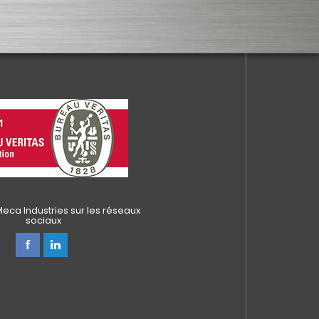
eca Industries sur les réseaux
sociaux
alisez vos préférences pour contrôler la manière dont vos informations sont m