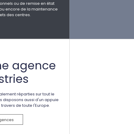
ionnels ou de remise en état
s ou encore de la maintenance
ets des centres.
ne agence
tries
lement réparties sur tout le
ous disposons aussi d'un appuie
travers de toute l'Europe.
agences