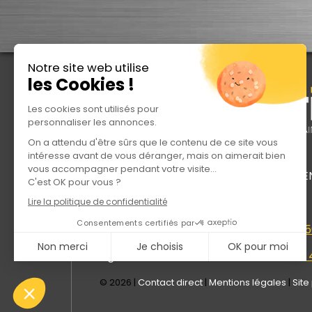
Notre site web utilise
les Cookies !
Les cookies sont utilisés pour
personnaliser les annonces.
On a attendu d'être sûrs que le contenu de ce site vous
intéresse avant de vous déranger, mais on aimerait bien
Direction générale :
vous accompagner pendant votre visite...
150 Chemin du cimetière - 30360 VEZ
C'est OK pour vous ?
Agence de Reims
Tél. +33 326 873 771
Lire la politique de confidentialité
Agence de Sens
Tél. +33 386 650 065
Consentements certifiés par
Antenne de Sandouville
Tél. +33 386 6
Agence d'Alès
Tél. +33 449 000 090
Non merci
Je choisis
OK pour moi
Agence de La Fare les Oliviers
Tél. +33
Axeptio consent
Plateforme de Gestion du Consentement : Personnalisez vos Options
© 2026 |
Contact direct
|
Mentions légales
|
Site
Notre plateforme vous permet d'adapter et de gérer vos paramètres de conf