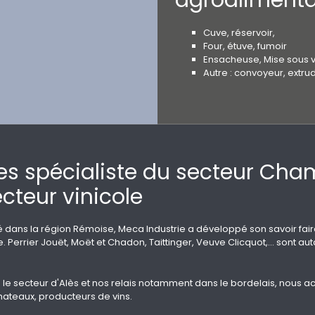
Cuve, réservoir,
Four, étuve, fumoir
Ensacheuse, Mise sous v
Autre : convoyeur, extru
ies spécialiste du secteur Ch
ecteur vinicole
é dans la région Rémoise, Meca Industrie a développé son savoir fa
errier Jouët, Moët et Chadon, Taittinger, Veuve Clicquot,… sont autan
le secteur d'Alès et nos relais notamment dans le bordelais, nou
hateaux, producteurs de vins.