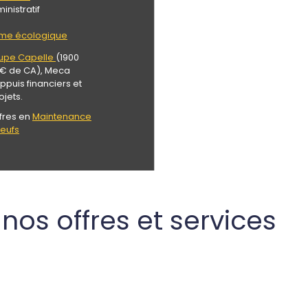
istratif
me écologique
upe Capelle
(1900
M€ de CA), Meca
ppuis financiers et
jets.
fres en
Maintenance
neufs
nos offres et services