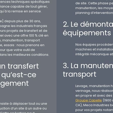
ences techniques spécifiques
de site. Cette phase p
fiance capable de tout gérer,
manutention, les moye
qu'à la remise en service.
planning d’interventio
e] depuis plus de 30 ans,
2. Le démont
gne les industriels français
équipements
urs projets de transfert et de
l avec une offre 100 % clé en
, manutention, transport
Nos équipes procèden
, essais : nous prenons en
machines et installation
ur que votre outil de
intégrité mécanique et
ns les meilleures conditions.
3. La manutent
n transfert
transport
u qu’est-ce
agement
Levage, manutention hor
verinage, nous réalis
en propre et avec des s
Groupe Capelle
(1900 
onsiste à déplacer tout ou une
CA), Meca Industries b
uction d’un site à un autre ou
pour vos projets nota