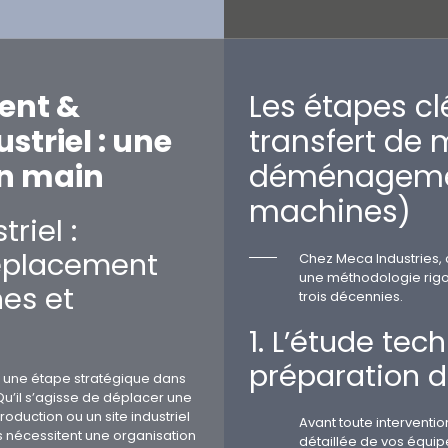
nt &
Les étapes cl
striel : une
transfert de
en main
déménageme
machines)
riel :
déplacement
Chez Meca Industries, c
une méthodologie rig
es et
trois décennies.
1. L’étude tec
préparation d
est une étape stratégique dans
 Qu’il s’agisse de déplacer une
oduction ou un site industriel
Avant toute interventi
 nécessitent une organisation
détaillée de vos équip