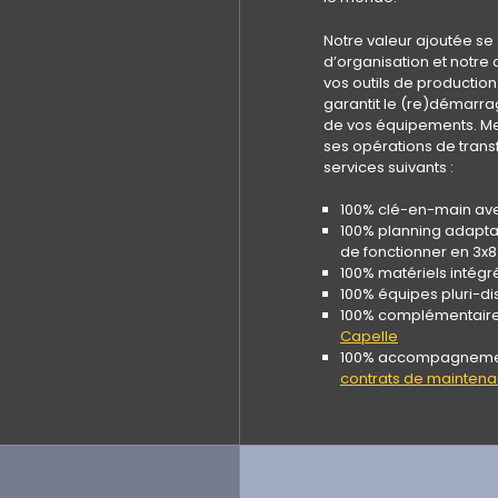
Notre valeur ajoutée se
d’organisation et notr
vos outils de productio
garantit le (re)démarra
de vos équipements. Me
ses opérations de transf
services suivants :
100% clé-en-main av
100% planning adaptab
de fonctionner en 3x8
100% matériels intégr
100% équipes pluri-dis
100% complémentaires
Capelle
100% accompagnement
contrats de maintenan