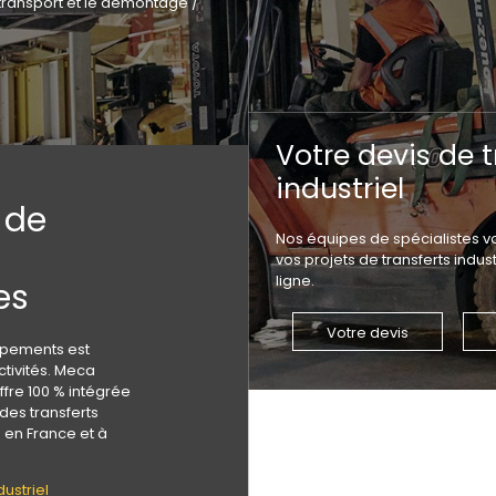
 transport et le démontage /
Votre devis de t
industriel
 de
Nos équipes de spécialistes
vos projets de transferts indu
ligne.
es
Votre devis
uipements est
ctivités. Meca
offre 100 % intégrée
des transferts
 en France et à
dustriel