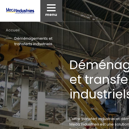
menu
Fil
Accueil
d'Ariane
Déménagements et
transferts industriels
Déménag
et transfe
industriel
L'offre transfert industriel et
Meca Industries est une solutio