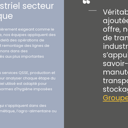
striel secteur
Véritab
que
ajouté
offre, 
ulièrement exigeant comme le
, nos équipes appliquent des
de tran
-delà des opérations de
industr
t remontage des lignes de
venons dans des
s’appui
és aux plus importantes
savoir-
manute
s services QSSE, production et
our analyser chaque étape du
transpo
el utilisé est adapté pour
stocka
s normes d'hygiène imposées
Groupe
ui s’appliquent dans des
smétique, l’agro-alimentaire ou