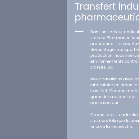
Transfert indu
pharmaceuti
Dans un secteur partic
secteur Pharmaceutique
procédures strictes. Au
démontage, transport e
production, nous inter
environnements contrôl
classes ISO.
Nous travaillons avec le
laboratoire en amont p
transfert. Chaque matéri
garantir le respect de
par le secteur.
Ce sont des standards q
secteurs tels que la co
encore la recherche.