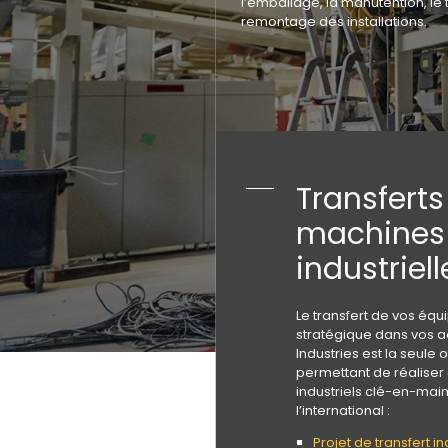
l’emballage, la manutention, le
remontage des installations.
Transferts
machines
industriell
Le transfert de vos éq
stratégique dans vos a
Industries est la seule 
permettant de réaliser 
industriels clé-en-main
l’international :
Projet de transfert in