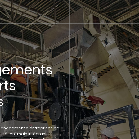
ements
rts
s
 déménagement d'entreprises de
n clé-en-main intégrant