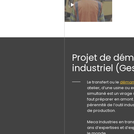
Projet de d
industriel (Ge
Le transfert ou le
déman
atelier, d’une usine ou 
simultané est un virage 
faut préparer en amont.
pérennité de l’outil indust
de production.
Meca Industries en transf
ans d’expertises et d’ex
le monde.