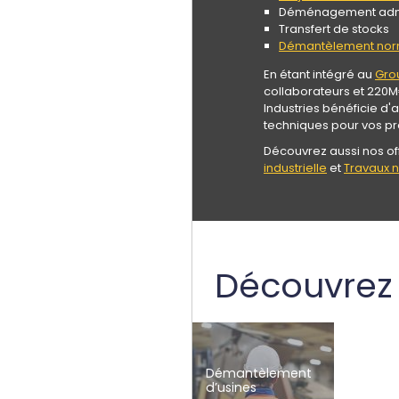
Déménagement admin
Transfert de stocks
Démantèlement nor
En étant intégré au
Gro
collaborateurs et 220
Industries bénéficie d'a
techniques pour vos pro
Découvrez aussi nos of
industrielle
et
Travaux 
Découvrez 
Démantèlement
d’usines