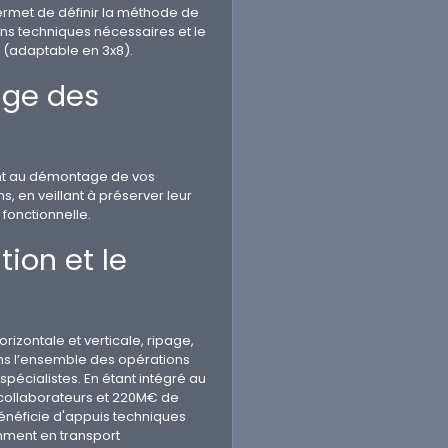
ermet de définir la méthode de
ns techniques nécessaires et le
n (adaptable en 3x8).
age des
t au démontage de vos
s, en veillant à préserver leur
 fonctionnelle.
ion et le
izontale et verticale, ripage,
ons l’ensemble des opérations
pécialistes. En étant intégré au
collaborateurs et 220M€ de
énéficie d'appuis techniques
mment en transport