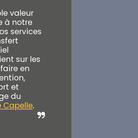
le valeur
e à notre
nos services
sfert
iel
ent sur les
faire en
ntion,
rt et
ge du
 Capelle
.