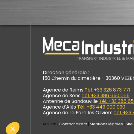
tre site web utilise
es Cookies !
 cookies sont utilisés pour personnaliser les annonces.
a attendu d'être sûrs que le contenu de ce site vous
éresse avant de vous déranger, mais on aimerait bien
Direction générale :
s accompagner pendant votre visite...
150 Chemin du cimetière - 30360 VEZ
st OK pour vous ?
Agence de Reims
Tél. +33 326 873 771
 la politique de confidentialité
Agence de Sens
Tél. +33 386 650 065
Consentements certifiés par
Antenne de Sandouville
Tél. +33 386 6
Agence d'Alès
Tél. +33 449 000 090
on merci
Je choisis
OK pour moi
Agence de La Fare les Oliviers
Tél. +33
Axeptio consent
Plateforme de Gestion du Consentement : Personnalisez vos Options
© 2026 |
Contact direct
|
Mentions légales
|
Site
Notre plateforme vous permet d'adapter et de gérer vos paramètres de conf