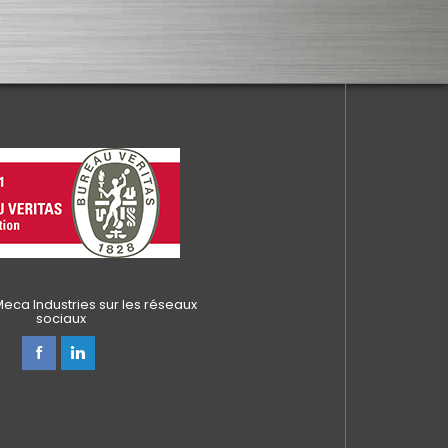
eca Industries sur les réseaux
sociaux
alisez vos préférences pour contrôler la manière dont vos informations sont m