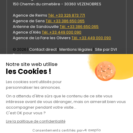
150 Chemin du cimetière - 30360 VEZENOBRES
Agence de Reims
Tél. +33 326 873 771
Agence de Sens
Tél. +33 386 650 065
Antenne de Sandouville
Tél. +33 386 650 065
Agence d'Alès
Tél. +33 449 000 090
Agence de La Fare les Oliviers
Tél. +33 449 000 090
© 2026 |
Contact direct
|
Mentions légales
|
Site par DVI
Prod
Notre site web utilise
les Cookies !
Les cookies sont utilisés pour
personnaliser les annonces.
On a attendu d'être sûrs que le contenu de ce site vous
intéresse avant de vous déranger, mais on aimerait bien vous
accompagner pendant votre visite...
C'est OK pour vous ?
Rejoignez Meca Industries sur les réseaux sociaux
Lire la politique de confidentialité
Consentements certifiés par